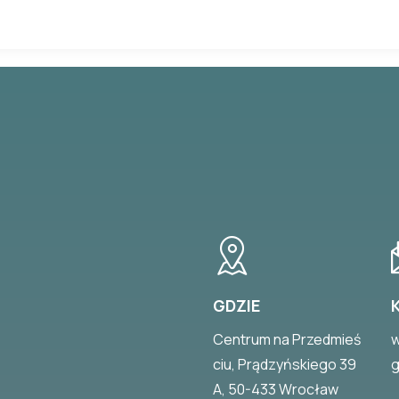
GDZIE
Centrum na Przedmieś
w
ciu, Prądzyńskiego 39
g
A, 50-433 Wrocław