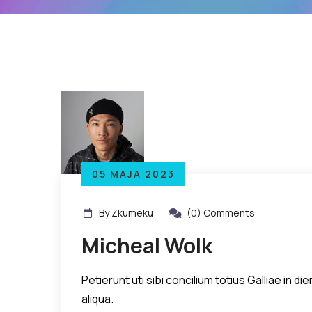
05 MAJA 2023
By Zkumeku
(0) Comments
Micheal Wolk
Petierunt uti sibi concilium totius Galliae in
aliqua.