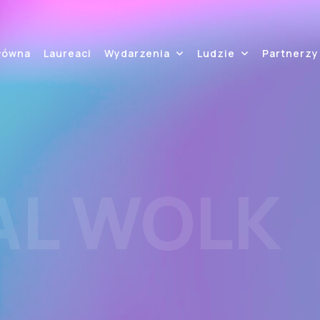
łówna
Laureaci
Wydarzenia
Ludzie
Partnerzy
AL WOLK